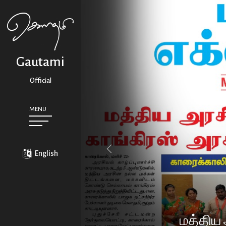
Previous
Gautami
Official
MENU
Home
English
Biography
Career
மத்திய 