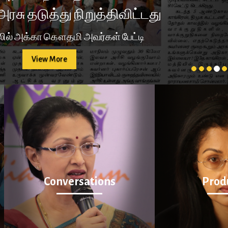
அரசு தடுத்து நிறுத்திவிட்டது
32/33, 6th Street, Srivenkates
ில் அக்கா கௌதமி அவர்கள் பேட்டி
Chennai - 600041
View More
m
Reach out to us at
eed
+91 8939070809
info@gautamitadimalla.com
Conversations
Prod