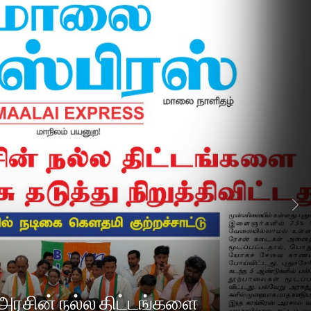
N
Gautami Offici
அரசின் நல்ல திட்டங்களை
Life Again Foundation O