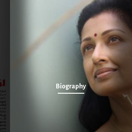
ext
Biography
al
ffices: