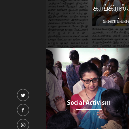
Production
காங்கிரஸ் 
Conversations
காரைக்கால
Social Activis
Social Media F
Downloads
Contact
Social Activism